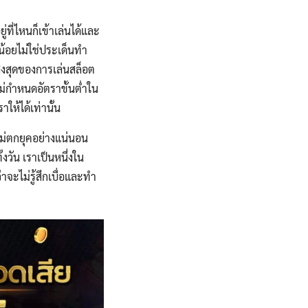
ที่ไหนก็เข้าเล่นได้และ
น้อยไม่ใช่ประเด็นทำ
สูงสุดของการเล่นสล็อต
ม่กำหนดอัตราขั้นต่ำใน
ห้ได้เท่านั้น
าไม่ตกยุคอย่างแน่นอน
วัน เราเป็นหนึ่งใน
่าจะไม่รู้สึกเบื่อและทำ