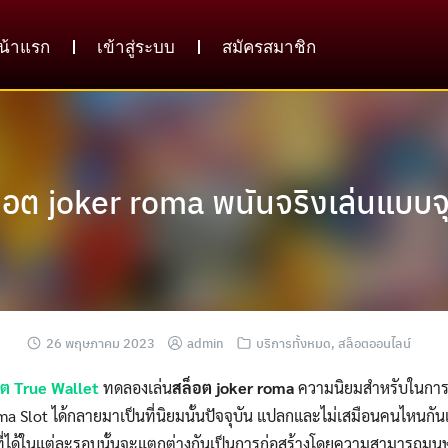
น้าแรก
เข้าสู่ระบบ
สมัครสมาชิก
อต joker roma พนันจริงเล่นแบบจุ
26 พฤษภาคม 2023
admin
บริการทั้งหมด
,
สล็อตออนไลน์
อต True Wallet
ทดลองเล่น
สล็อต joker roma
ความนิยมสำหรับในการเข้
a Slot ได้กลายมาเป็นที่นิยมนั้นปัจจุบัน แปลกและไม่เสมือนคนไหนกันแ
รที่ได้ในแต่ละรอบนั้นจะแตกต่างกันเป็นการก่อสร้างโดยความสามารถมนุษย