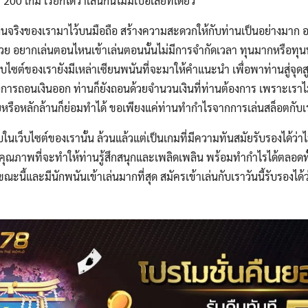
200 เกม เรียกได้ว่าเล่นกันไม่มีเบื่อเลยทีเดียว
จริงของเรามาไว้บนมือถือ สร้างความสะดวกให้กับท่านเป็นอย่างมาก อยู่
ด้วย อยากเล่นตอนไหนเข้าเล่นตอนนั้นไม่มีการจำกัดเวลา ทุนมากหรือทุน
็บไซต์ของเรายังมีเหล่าเซียนพนันที่จะมาให้คำแนะนำ เพื่อพาท่านสู่จุด
องการถอนเงินออก ท่านก็ยังถอนด้วยจำนวนเงินที่ท่านต้องการ เพราะเราไ
ือหลักล้านก็ย่อมทำได้ ขอเพียงแค่ท่านทำกำไรจากการเล่นสล็อตกับเราใ
ในเว็บไซต์ของเรานั้น ล้วนแล้วแต่เป็นเกมที่มีความทันสมัยรับรองได้ว่
คุณภาพที่จะทำให้ท่านรู้สึกสนุกและเพลิดเพลิน พร้อมทำกำไรได้ตลอดทั้ง
ขณะนี้และมีนักพนันเข้าเล่นมากที่สุด สมัครเข้าเล่นกับเราวันนี้รับรองได้ว