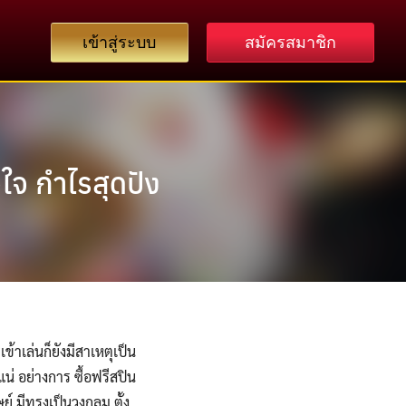
เข้าสู่ระบบ
สมัครสมาชิก
ใจ กำไรสุดปัง
าเล่นก็ยังมีสาเหตุเป็น
น่ อย่างการ ซื้อฟรีสปิน
์ มีทรงเป็นวงกลม ตั้ง