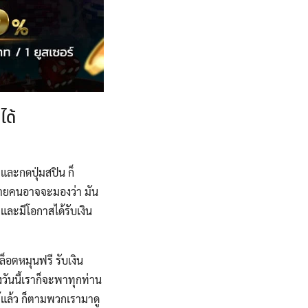
ได้
ง และกดปุ่มสปิน ก็
หลายคนอาจจะมองว่า มัน
ย และมีโอกาสได้รับเงิน
ล็อตหมุนฟรี รับเงิน
งวันนี้เราก็จะพาทุกท่าน
ู้แล้ว ก็ตามพวกเรามาดู