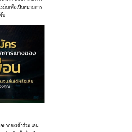
วโรมันเพื่อเป็นสนามการ
พัน
ะอยากจะเข้าร่วม เล่น