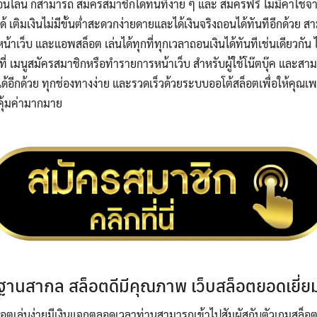
ไลน์ ก็สามารถ สมัครสมาชิกไดทันทีง่าย ๆ และ สมัครฟรี ไม่มีค่าใช้จ่า
ได้ เติมเงินไม่มีขั้นต่ำสะดวกง่ายดายและได้เงินจริงถอนได้ทันทีอีกด้วย ส
้าเว็บ และแอพสล็อต เล่นได้ทุกที่ทุกเวลาถอนเงินได้ทันทีเช่นเดียวกัน ไม
ี่ เมนูสมัครสมาชิกหรือทำรายการหน้าเว็บ สำหรับผู้ใช้โน๊ตบุ๊ค และสา
ด้อีกด้วย ทุกช่องทางง่าย และรวดเร็วด้วยระบบออโต้สล็อตเพื่อให้คุณ
ุ้มค่ามากมาย
านสากล สล็อตดีมีคุณภาพ เว็บสล็อตยอดเยี่ยมท
ล็อตเล่นง่ายมีเงินแจกตลอดเวลาท่านสามารถเข้าไปสัมผัสกับตัวเกมสล็อต