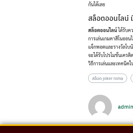
กันได้เลย
สล็อตออนไลน์ มี
สล็อตออนไลน์
ได้รับค
การเล่นเกมคาสิโนออนไลน์
แจ็กพอตและรางวัลโบนัส
จะได้รับโปรโมชั่นเครดิตฟ
วิธีการเล่นและเทคนิคใน
สล็อต joker roma
admi