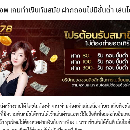
พ เกมทำเงินทันสมัย ฝากถอนไม่มีขั้นต่ำ เล่นได้ไ
งสร้างรายได้ โดยไม่ต้องทำงาน ท่านต้องเข้าเล่นสล็อตกับเราเว็บที่จะใ
ี่มีความทันสมัยให้ท่านได้เข้าเล่นผ่านแอพ มีมือถือที่เชื่อมต่อกับอินเทอร์
ล้ว ทุนน้อยไม่ต้องห่วงฝากเงินกับเราเพียง 1 บาทเข้าเล่นได้ทันที เว็บไซ