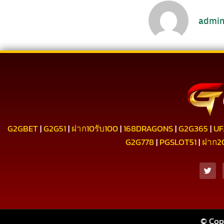
admi
G2GBET
|
G2G51
|
ฝาก10รับ100
|
168DRAGONS
|
G2G365
|
UF
G2G778
|
PGSLOT51
|
ฝาก20
© Cop