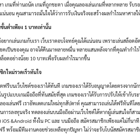
า เกมที่ท่านถนัด เกมที่ถูกชะตา เมื่อคุณลองเล่นเกมที่หลากหลาย รับรอ
างแน่นอน คุณสามารถมั่นใจได้ว่าการรับเงินจริงจะสร้างผลกำไรมหาศาลให
นขั้นต่ำเพียง 1 บาทเท่านั้น
่อยากเล่นเกมกับเรา เว็บเราตอบโจทย์คุณได้แน่นอน เพราะเล่นสล็อตอัตโ
โชคเป็นของคุณ อาจได้คืนมาหลายหมื่น หลายแสนหลังจากที่คุณทำกำไ
ันสล็อตอย่างน้อย 10 บาทเพื่อรับผลกำไรมากขึ้น
ชิกใหม่รวดเร็วทันใจ
ตฟรีบนเว็บไซต์ของเราได้ทันที เกมของเราได้รับอนุญาตโดยตรงจากนักพ
นรูปแบบเกมมือถือที่ทันสมัยที่สุด เกมของเราได้รับการปรับให้เข้ากับร
ณลองเล่นฟรี เราอัพเดตเกมใหม่ทุกสัปดาห์ คุณสามารถเล่นได้ฟรีทันทีโ
่อนการลงทุนจริง ทดลองเล่นบนมือถือผ่านเว็บไซต์ได้หากผู้เล่นสนใจก็สามา
 iOS &Android ทั้งใน PC และ บนมือถือ สมัครสมาชิกเพียงแค่ไม่กี่นาที
ฟรี พร้อมมีทีมงานคอยช่วยเหลือทุกปัญหา ไม่ว่าจะรับโบนัสสมัครสมาชิ