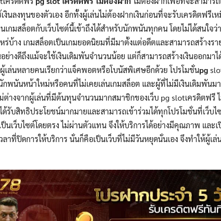
otเครดิตฟรี
pg slot เครดิตฟรี ไม่ต้องฝาก
ไม่ต้องฝากเพื่อที่จะสามารถ
เงินลงทุนของตัวเอง อีกทั้งผู้เล่นไม่ต้องฝากเงินก่อนที่จะรับเครดิตฟรีเหม
ล่นเกมสล็อตกับเว็บไซต์นี้เข้าถึงได้สำหรับนักพนันทุกคน โดยไม่ได้สนใจว่าเ
าไหร่บ้าง เกมสล็อตเป็นเกมยอดนิยมที่มีมาตั้งแต่อดีตและสามารถสร้างรา
็นอย่างดีถึงแม้จะใช้เงินเดิมพันจำนวนน้อย แต่ก็สามารถสร้างเงินออกมาได้
ี่ผู้เล่นหลายคนเรียกว่าแจ็คพอตหรือโบนัสพิเศษอีกด้วย โปรโมชั่น
pg
slo
ักพนันหน้าใหม่หรือคนที่ไม่เคยเล่นเกมสล็อต และผู้ที่ไม่มีเงินเดิมพันม
ต่างจากผู้เล่นที่มีต้นทุนจำนวนมากสมาชิกของเว็บ pg slotเครดิตฟรี ไม
ด้รับสิทธิประโยชน์มากมายและสามารถเข้าร่วมได้ทุกโปรโมชั่นที่เว็บไซต์ม
ากเป็นเว็บไซต์โดยตรง ไม่ผ่านตัวแทน จึงให้บริการได้อย่างมีคุณภาพ และเป
วลาที่ปิดการให้บริการ นั่นก็คือเป็นเว็บที่ไม่มีวันหยุดนั่นเอง จึงทำให้ผู้เ