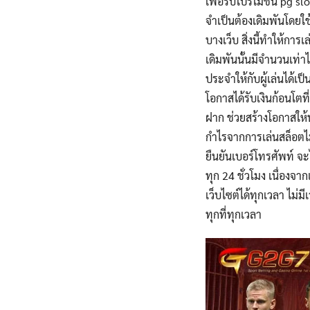
เพื่อรับโปรโมชั่น pg sl
จำเป็นต้องเดิมพันโดยใช้
บางเว็บ สิ่งนี้ทำให้การเ
เดิมพันนั้นมีจำนวนเท่
ประจำให้กับผู้เล่นได้เป
โอกาสได้รับเงินก้อนโตท
ฝาก ช่วยสร้างโอกาสให้น
กำไรจากการเล่นสล็อตไม่
ยืนยันเบอร์โทรศัพท์ จะไ
ทุก 24 ชั่วโมง เนื่องจ
เว็บไซต์ได้ทุกเวลา ไม่มีเ
ทุกที่ทุกเวลา