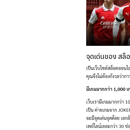
จุดเด่นของ สล็อ
เป็นเว็บไซต์สล็อตออนไล
คุณจึงไม่ต้องกังวลว่าก
มีเกมมากกว่า 1,000 เ
เว็บเรามีเกมมากกว่า 10
เป็น ค่ายเกมจาก JOKE
จะมีจุดเด่นจุดด้อย เอก
เพย์ไลน์เยอะกว่า 30 ช่อ